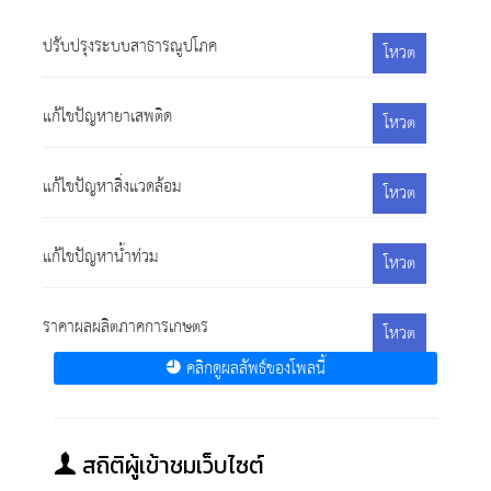
ปรับปรุงระบบสาธารณูปโภค
โหวต
แก้ไขปัญหายาเสพติด
โหวต
แก้ไขปัญหาสิ่งแวดล้อม
โหวต
แก้ไขปัญหาน้ำท่วม
โหวต
ราคาผลผลิตภาคการเกษตร
โหวต
คลิกดูผลลัพธ์ของโพลนี้
สถิติผู้เข้าชมเว็บไซต์