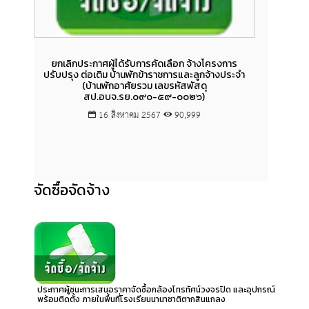
ยกเลิกประกาศผู้ได้รับการคัดเลือก จ้างโครงการ
ยกเลิก
ปรับปรุง ต่อเติม บ้านพักข้าราชการและลูกจ้างประจำ
และบร
(บ้านพักอาศัยรวม เลขรหัสพัสดุ
จัดกา
สป.อบจ.รย.๐๙๐-๕๙-๐๐๒๖)
16 สิงหาคม 2567
90,999
จัดซื้อจัดจ้าง
ประกาศผู้ชนะการเสนอราคาจัดซื้อกล้องโทรทัศน์วงจรปิด และอุปกรณ์
พร้อมติดตั้ง ภายในพื้นที่โรงเรียนนานาชาติตากสินแกลง