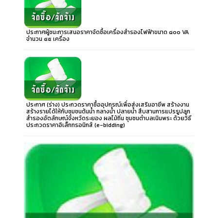
ประกาศผู้ชนะการเสนอราคาจัดซื้อเครื่องสำรองไฟฟ้าขนาด ๘๐๐ VA
จำนวน ๔๕ เครื่อง
ประกาศ (ร่าง) ประกวดราคาซื้ออุปกรณ์เพื่อส่งเสริมอาชีพ สร้างงาน
สร้างรายได้ให้กับชุมชนต้นน้ำ กลางน้ำ ปลายน้ำ สืบสานการแปรรูปลูก
สำรองอัตลักษณ์จังหวัดระยอง ผลไม้ถิ่น ชุมชนตำบลเนินพระ ด้วยวิธี
ประกวดราคาอิเล็กทรอนิกส์ (e-bidding)