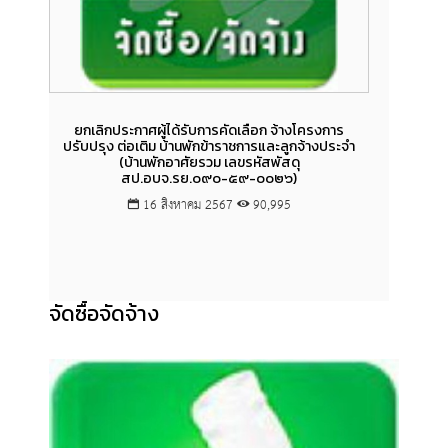
ยกเลิกประกาศผู้ได้รับการคัดเลือก จ้างโครงการ
ยกเลิก
ปรับปรุง ต่อเติม บ้านพักข้าราชการและลูกจ้างประจำ
และบร
(บ้านพักอาศัยรวม เลขรหัสพัสดุ
จัดกา
สป.อบจ.รย.๐๙๐-๕๙-๐๐๒๖)
16 สิงหาคม 2567
90,995
จัดซื้อจัดจ้าง