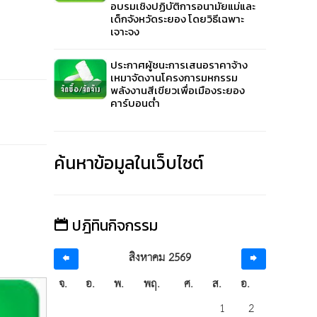
อบรมเชิงปฏิบัติการอนามัยแม่และ
เด็กจังหวัดระยอง โดยวิธีเฉพาะ
เจาะจง
ประกาศผู้ชนะการเสนอราคาจ้าง
เหมาจัดงานโครงการมหกรรม
พลังงานสีเขียวเพื่อเมืองระยอง
คาร์บอนต่ำ
ค้นหาข้อมูลในเว็บไซต์
ปฎิทินกิจกรรม
สิงหาคม 2569
จ.
อ.
พ.
พฤ.
ศ.
ส.
อ.
3.วิธีคัดเลือก
3.วิธี
1
2