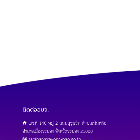
ติดต่ออบจ.
เลขที่ 140 หมู่ 2 ถนนสุขุมวิท ตำบลเนินพระ
อำเภอเมืองระยอง จังหวัดระยอง 21000
saraban@rayong-pao.go.th