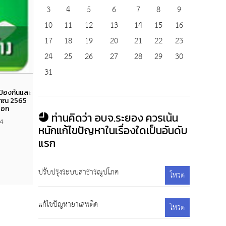
3
4
5
6
7
8
9
10
11
12
13
14
15
16
17
18
19
20
21
22
23
24
25
26
27
28
29
30
31
Views
ป้องกันและ
สัญญาจเ้าง งานจ้างเหมาเจ้าหน้าที่รักษาความ
สัญ
มาณ 2565
สะอาดสถานที่ราชการขององค์การบริหารส่วน
ปลอดภั
ลือก
จังหวัดระยอง โดยวิธีคัดเลือก
ท่านคิดว่า อบจ.ระยอง ควรเน้น
54
1 ตุลาคม 2564
73,506
หนักแก้ไขปัญหาในเรื่องใดเป็นอันดับ
แรก
ปรับปรุงระบบสาธารณูปโภค
โหวต
แก้ไขปัญหายาเสพติด
โหวต