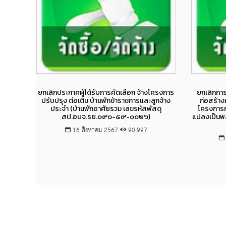
Views
ยกเลิกประกาศผู้ได้รับการคัดเลือก จ้างโครงการ
ยกเลิกการ
ปรับปรุง ต่อเติม บ้านพักข้าราชการและลูกจ้าง
ก่อสร้า
ประจำ (บ้านพักอาศัยรวม เลขรหัสพัสดุ
โครงการก
สป.อบจ.รย.๐๙๐-๕๙-๐๐๒๖)
แปลงเป็นพ
16 สิงหาคม 2567
90,997