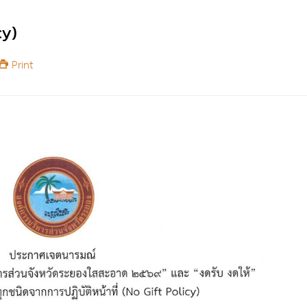
cy)
Print