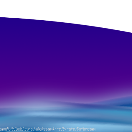
อดภัยเว็บไซต์
นโยบายเว็บไซต์ขององค์การบริหารส่วนจังหวัดระยอง