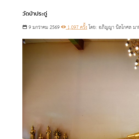
วัดป่าประดู่
9 มกราคม 2569
1,097 ครั้ง
โดย: อภิญญา นิลโกศล มา