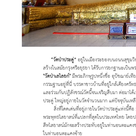
“วัดป่าประดู่”
อยู่ในเมืองระยองบนถนนสุขุมวิท
สร้างในสมัยกรุงศรีอยุธยา ได้รับการยกฐานะเป็นพระอารา
"วัดป่าเลไลยก์"
มีพระภิกษุรูปหนึ่งชื่อ อุปัชฌาย์เ
กรรมฐานอยู่ที่นี่ บรรดาชาวบ้านที่อยู่ใกล้เคียงศรัทธาเล
และร่วมกันปฏิสังขรณ์วัดนี้จนเจริญสืบมา ต่อมาได้เป
ประดู่ ใหญ่อยู่ภายในวัดจำนวนมาก แต่ปัจจุบันเหลือเพ
สิ่งที่โดดเด่นที่อยู่ภายในวัดป่าประดู่แห่งนี้คือ 
พระพุทธไสยาสน์ที่แปลกที่สุดในประเทศไทย โดยปกติแล
สีหไสยาสน์มักจะสร้างประทับอยู่ในท่านอนตะแคงขวา แต่
ในท่านอนตะแคงซ้าย