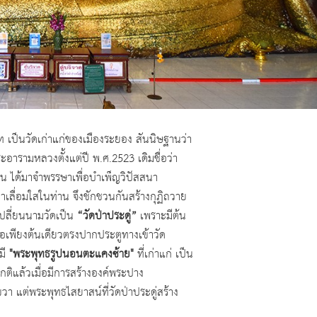
 เป็นวัดเก่าแก่ของเมืองระยอง สันนิษฐานว่า
มหลวงตั้งแต่ปี พ.ศ.2523 เดิมชื่อว่า
ทียน ได้มาจำพรรษาเพื่อบำเพ็ญวิปัสสนา
ื่อมใสในท่าน จึงชักชวนกันสร้างกุฏิถวาย
ลี่ยนนามวัดเป็น
“วัดป่าประดู่”
เพราะมีต้น
ียงต้นเดียวตรงปากประตูทางเข้าวัด
มี
"พระพุทธรูปนอนตะแคงซ้าย"
ที่เก่าแก่ เป็น
้วเมื่อมีการสร้างองค์พระปาง
พระพุทธไสยาสน์ที่วัดป่าประดู่สร้าง