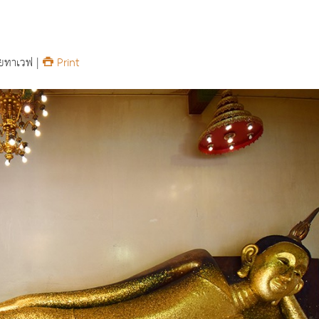
ยทาเวฟ |
Print