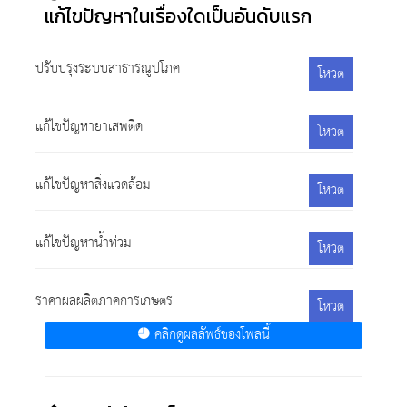
แก้ไขปัญหาในเรื่องใดเป็นอันดับแรก
ปรับปรุงระบบสาธารณูปโภค
โหวต
แก้ไขปัญหายาเสพติด
โหวต
แก้ไขปัญหาสิ่งแวดล้อม
โหวต
แก้ไขปัญหาน้ำท่วม
โหวต
ราคาผลผลิตภาคการเกษตร
โหวต
คลิกดูผลลัพธ์ของโพลนี้