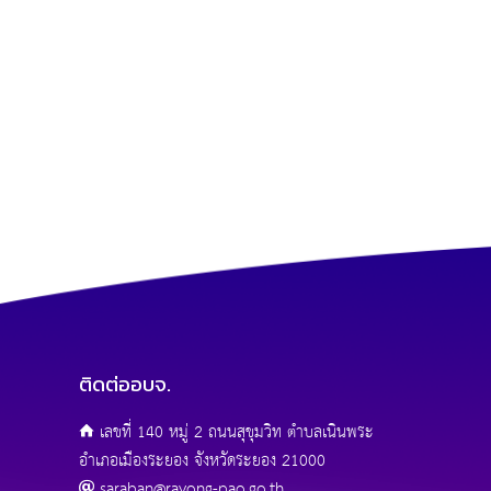
ติดต่ออบจ.
เลขที่ 140 หมู่ 2 ถนนสุขุมวิท ตำบลเนินพระ
อำเภอเมืองระยอง จังหวัดระยอง 21000
saraban@rayong-pao.go.th