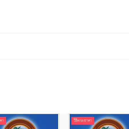
าคา
วิธีตกลงราคา