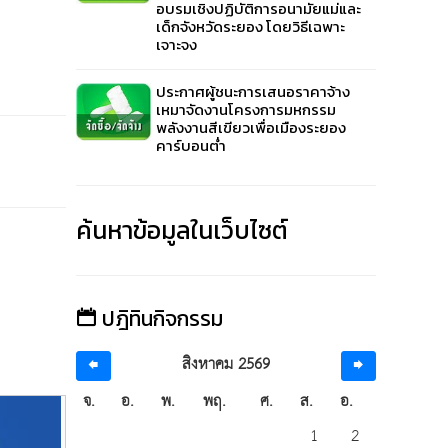
อบรมเชิงปฏิบัติการอนามัยแม่และ
เด็กจังหวัดระยอง โดยวิธีเฉพาะ
เจาะจง
ประกาศผู้ชนะการเสนอราคาจ้าง
เหมาจัดงานโครงการมหกรรม
พลังงานสีเขียวเพื่อเมืองระยอง
คาร์บอนต่ำ
ค้นหาข้อมูลในเว็บไซต์
ปฎิทินกิจกรรม
สิงหาคม 2569
จ.
อ.
พ.
พฤ.
ศ.
ส.
อ.
วิธีตกลงราคา
วิธีต
1
2