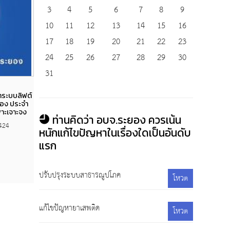
3
4
5
6
7
8
9
10
11
12
13
14
15
16
17
18
19
20
21
22
23
24
25
26
27
28
29
30
31
Views
าระบบลิฟต์
จ้างเหมาให้บริการดูแลและบำรุงรักษาระบบลิฟต์
โครงก
ยอง ประจำ
ขององค์การบริหารส่วนจังหวัดระยอง ประจำ
พาะเจาะจง
ปีงบประมาณ พ.ศ. 2561 โดยวิธีเฉพาะเจาะจง
ท่านคิดว่า อบจ.ระยอง ควรเน้น
424
27 พฤศจิกายน 2560
89,643
หนักแก้ไขปัญหาในเรื่องใดเป็นอันดับ
แรก
ปรับปรุงระบบสาธารณูปโภค
โหวต
แก้ไขปัญหายาเสพติด
โหวต