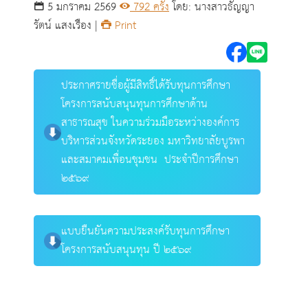
บูรพา และสมาคมเพื่อน
5 มกราคม 2569
792 ครั้ง
โดย: นางสาวธัญญา
รัตน์ แสงเรือง |
Print
ชุมชน ประจำปีการ
ศึกษา ๒๕๖๙
ประกาศรายชื่อผู้มีสิทธิ์ได้รับทุนการศึกษา
โครงการสนับสนุนทุนการศึกษาด้าน
หน้าแรก
สาธารณสุข ในความร่วมมือระหว่างองค์การ
บริหารส่วนจังหวัดระยอง มหาวิทยาลัยบูรพา
และสมาคมเพื่อนชุมชน ประจำปีการศึกษา
๒๕๖๙
แบบยืนยันความประสงค์รับทุนการศึกษา
โครงการสนับสนุนทุน ปี ๒๕๖๙