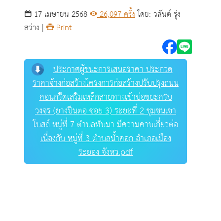
โบสถ์ หมู่ที่ 7 ตำบลทับ
17 เมษายน 2568
26,097 ครั้ง
โดย: วสันต์ รุ่ง
มา มีความคาบเกี่ยวต่อ
สว่าง |
Print
เนื่องกับ หมู่ที่ 3 ตำบล
น้ำคอก อำเภอเมือง
ประกาศผู้ชนะการเสนอราคา ประกวด
ราคาจ้างก่อสร้างโครงการก่อสร้างปรับปรุงถนน
ระยอง จังหวัดระยอง
คอนกรีตเสริมเหล็กสายทางเข้าบ่อขยะครบ
วงจร (ยางปีนตอ ซอย 3) ระยะที่ 2 ชุมชนเขา
ศูนย์ข้อมูลข่าวสาร
โบสถ์ หมู่ที่ 7 ตำบลทับมา มีความคาบเกี่ยวต่อ
เนื่องกับ หมู่ที่ 3 ตำบลน้ำคอก อำเภอเมือง
ระยอง จังหว.pdf