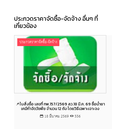
ประกวดราคาจัดซื้อ-จัดจ้าง อื่นๆ ที่
เกี่ยวข้อง
ประกวดราคาจัดซื้อ-จัดจ้าง
ประกว
📌ใบสั่งซื้อ เลขที่ กพ.157/2569 ลว.18 มี.ค. 69 ซื้อน่ำยา
📌สัญญ
เคมีกำจัดวัชพืช จำนวน 12 ถัง โดยวิธีเฉพาะเจาะจง
69 โ
อ่างทอง
18 มีนาคม 2569
556
ต่อเนื่
ระยอง ด