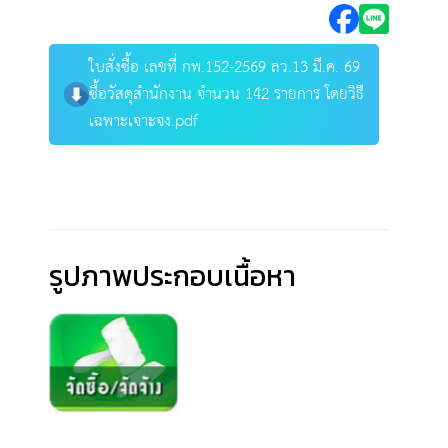
ใบสั่งซื้อ เลขที่ กพ.152-2569 ลว.13 มี.ค. 69
ซื้อวัสดุสำนักงาน จำนวน 142 รายการ โดยวิธี
เฉพาะเจาะจง.pdf
รูปภาพประกอบเนื้อหา