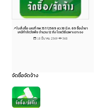
📌ใบสั่งซื้อ เลขที่ กพ.157/2569 ลว.18 มี.ค. 69 ซื้อน่ำยา
📌สัญญ
เคมีกำจัดวัชพืช จำนวน 12 ถัง โดยวิธีเฉพาะเจาะจง
69 โ
อ่างทอง
18 มีนาคม 2569
568
ต่อเนื่
ระยอง ด
จัดซื้อจัดจ้าง