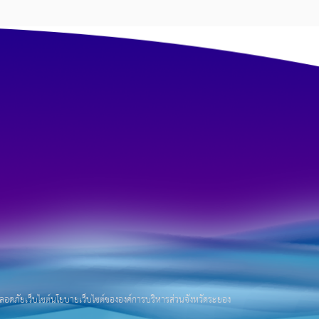
อดภัยเว็บไซต์
นโยบายเว็บไซต์ขององค์การบริหารส่วนจังหวัดระยอง