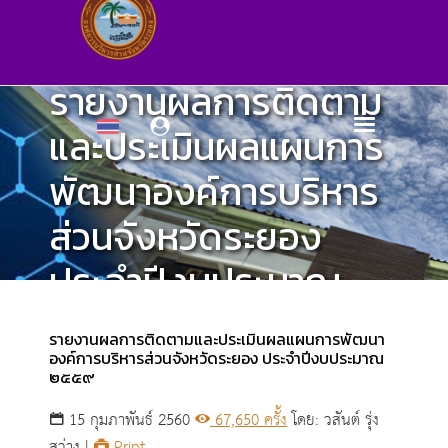
รายงานผลการติดตาม
และประเมินผลแผนการ
พัฒนาองค์การบริหาร
ส่วนจังหวัดระยอง
ประจำปีงบประมาณ
๒๕๕๙
รายงานผลการติดตามและประเมินผลแผนการพัฒนา
องค์การบริหารส่วนจังหวัดระยอง ประจำปีงบประมาณ
๒๕๕๙
ศูนย์ข้อมูลข่าวสาร
15 กุมภาพันธ์ 2560
67,650 ครั้ง
โดย: วสันต์ รุ่ง
สว่าง |
Print