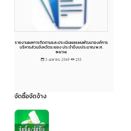
รายงานผลการติดตามและประเมินผลแผนพัฒนาองค์การ
บทสรุป
บริหารส่วนจังหวัดระยอง ประจำปีงบประมาณ พ.ศ.
องค์กา
๒๕๖๘
3 เมษายน 2569
255
จัดซื้อจัดจ้าง