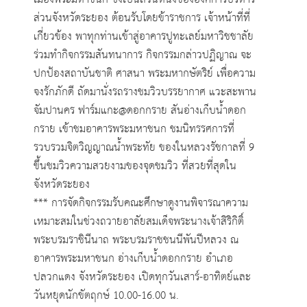
ส่วนจังหวัดระยอง ต้อนรับโดยข้าราชการ เจ้าหน้าที่ที่
เกี่ยวข้อง พาทุกท่านเข้าสู่อาคารปูทะเลย์มหาวิชชาลัย
ร่วมทำกิจกรรมสันทนาการ กิจกรรมกล่าวปฏิญาณ จะ
ปกป้องสถาบันชาติ ศาสนา พระมหากษัตริย์ เพื่อความ
จงรักภักดี ถัดมานั่งรถรางชมวิวบรรยากาศ แวะสะพาน
จัมปานคร ฟาร์มแกะ@ดอกกราย สันอ่างเก็บน้ำดอก
กราย เข้าชมอาคารพระมหาชนก ชมนิทรรศการที่
รวบรวมจิตวิญญาณน้ำพระทัย ของในหลวงรัชกาลที่ 9
ขึ้นชมวิวความสวยงามของจุดชมวิว ที่สวยที่สุดใน
จังหวัดระยอง
*** การจัดกิจกรรมรับคณะศึกษาดูงานพิจารณาความ
เหมาะสมในช่วงถวายอาลัยสมเด็จพระนางเจ้าสิริกิติ์
พระบรมราชินีนาถ พระบรมราชชนนีพันปีหลวง ณ
อาคารพระมหาชนก อ่างเก็บน้ำดอกกราย อำเภอ
ปลวกแดง จังหวัดระยอง เปิดทุกวันเสาร์-อาทิตย์และ
วันหยุดนักขัตฤกษ์ 10.00-16.00 น.