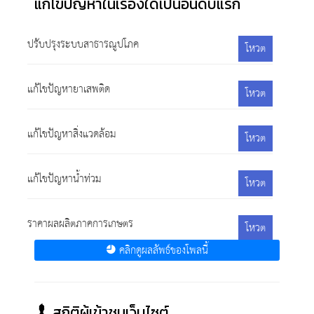
แก้ไขปัญหาในเรื่องใดเป็นอันดับแรก
ปรับปรุงระบบสาธารณูปโภค
โหวต
แก้ไขปัญหายาเสพติด
โหวต
แก้ไขปัญหาสิ่งแวดล้อม
โหวต
แก้ไขปัญหาน้ำท่วม
โหวต
ราคาผลผลิตภาคการเกษตร
โหวต
คลิกดูผลลัพธ์ของโพลนี้
สถิติผู้เข้าชมเว็บไซต์