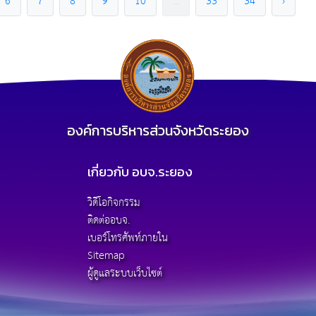
6
7
8
9
10
...
33
34
›
องค์การบริหารส่วนจังหวัดระยอง
เกี่ยวกับ อบจ.ระยอง
วิดีโอกิจกรรม
ติดต่ออบจ.
เบอร์โทรศัพท์ภายใน
Sitemap
ผู้ดูแลระบบเว็บไซต์