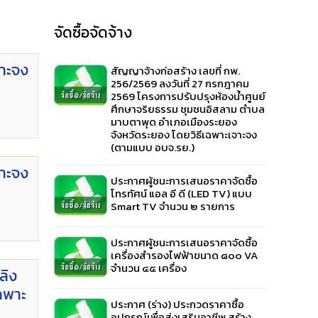
จัดซื้อจัดจ้าง
จาะจง
สัญญาจ้างก่อสร้าง เลขที่ กพ.
256/2569 ลงวันที่ 27 กรกฎาคม
2569 โครงการปรับปรุงห้องน้ำศูนย์
ศึกษาจริยธรรม ชุมชนอิสลาม ตำบล
มาบตาพุด อำเภอเมืองระยอง
จังหวัดระยอง โดยวิธีเฉพาะเจาะจง
(ตามแบบ อบจ.รย.)
จาะจง
ประกาศผู้ชนะการเสนอราคาจัดซื้อ
โทรทัศน์ แอล อี ดี (LED TV) แบบ
Smart TV จำนวน ๒ รายการ
ประกาศผู้ชนะการเสนอราคาจัดซื้อ
เครื่องสำรองไฟฟ้าขนาด ๘๐๐ VA
จำนวน ๔๕ เครื่อง
ลิง
ฉพาะ
ประกาศ (ร่าง) ประกวดราคาซื้อ
อุปกรณ์เพื่อส่งเสริมอาชีพ สร้าง