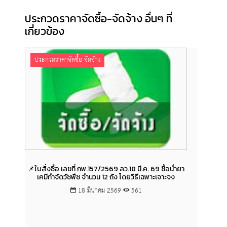
ประกวดราคาจัดซื้อ-จัดจ้าง อื่นๆ ที่
เกี่ยวข้อง
ประกวดราคาจัดซื้อ-จัดจ้าง
ประกว
📌ใบสั่งซื้อ เลขที่ กพ.157/2569 ลว.18 มี.ค. 69 ซื้อน่ำยา
📌สัญญ
เคมีกำจัดวัชพืช จำนวน 12 ถัง โดยวิธีเฉพาะเจาะจง
69 โ
อ่างทอง
18 มีนาคม 2569
561
ต่อเนื่
ระยอง ด