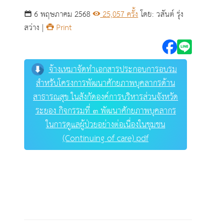
จังหวัดระยอง กิจกรรม
6 พฤษภาคม 2568
25,057 ครั้ง
โดย: วสันต์ รุ่ง
ที่ ๓ พัฒนาศักยภาพ
สว่าง |
Print
บุคลากรในการดูแลผู้
ป่วยอย่างต่อเนื่องใน
จ้างเหมาจัดทำเอกสารประกอบการอบรม
สำหรับโครงการพัฒนาศักยภาพบุคลากรด้าน
ชุมชน (Continuing of
สาธารณสุข ในสังกัดองค์การบริหารส่วนจังหวัด
ระยอง กิจกรรมที่ ๓ พัฒนาศักยภาพบุคลากร
care) โดยวิธีเฉพาะ
ในการดูแลผู้ป่วยอย่างต่อเนื่องในชุมชน
เจาะจง
(Continuing of care).pdf
ศูนย์ข้อมูลข่าวสาร