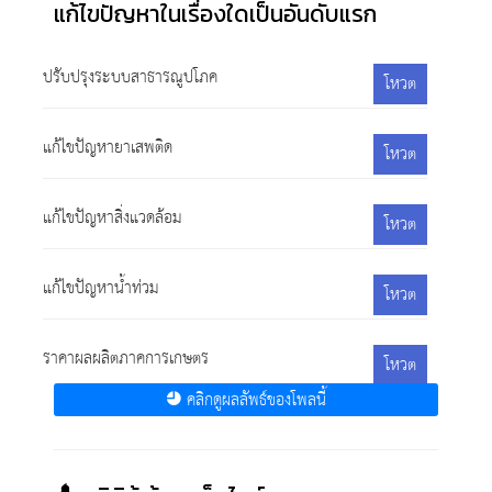
แก้ไขปัญหาในเรื่องใดเป็นอันดับแรก
ปรับปรุงระบบสาธารณูปโภค
โหวต
แก้ไขปัญหายาเสพติด
โหวต
แก้ไขปัญหาสิ่งแวดล้อม
โหวต
แก้ไขปัญหาน้ำท่วม
โหวต
ราคาผลผลิตภาคการเกษตร
โหวต
คลิกดูผลลัพธ์ของโพลนี้