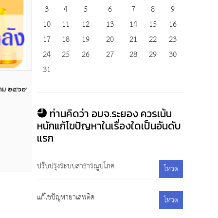
3
4
5
6
7
8
9
10
11
12
13
14
15
16
17
18
19
20
21
22
23
24
25
26
27
28
29
30
31
Views
าคม ๒๕๖๙
รายงานการเงินประจำเดือนเมษายน ๒๕๖๙
8 พฤษภาคม 2569
203
ท่านคิดว่า อบจ.ระยอง ควรเน้น
หนักแก้ไขปัญหาในเรื่องใดเป็นอันดับ
แรก
ปรับปรุงระบบสาธารณูปโภค
โหวต
แก้ไขปัญหายาเสพติด
โหวต