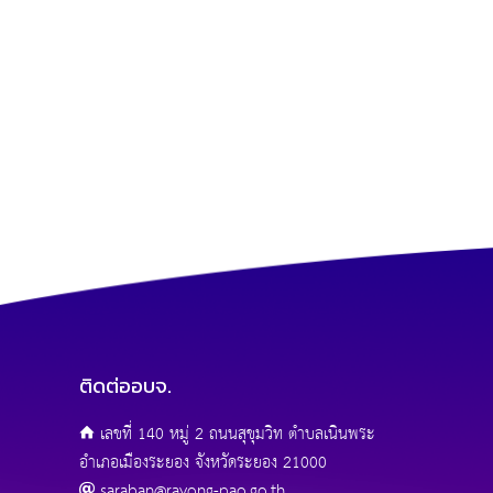
ติดต่ออบจ.
เลขที่ 140 หมู่ 2 ถนนสุขุมวิท ตำบลเนินพระ
อำเภอเมืองระยอง จังหวัดระยอง 21000
saraban@rayong-pao.go.th