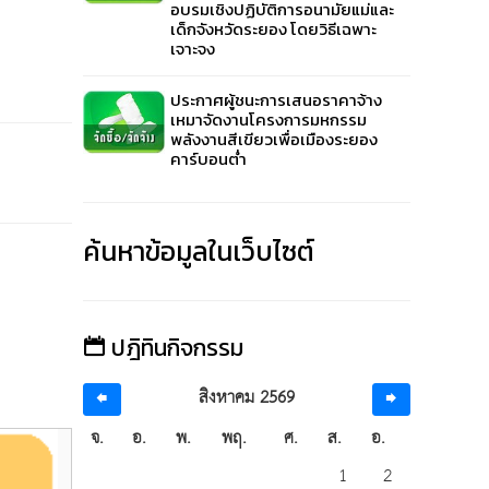
อบรมเชิงปฏิบัติการอนามัยแม่และ
เด็กจังหวัดระยอง โดยวิธีเฉพาะ
เจาะจง
ประกาศผู้ชนะการเสนอราคาจ้าง
เหมาจัดงานโครงการมหกรรม
พลังงานสีเขียวเพื่อเมืองระยอง
คาร์บอนต่ำ
ค้นหาข้อมูลในเว็บไซต์
ปฎิทินกิจกรรม
สิงหาคม 2569
จ.
อ.
พ.
พฤ.
ศ.
ส.
อ.
สถานะการคลัง
สถาน
1
2