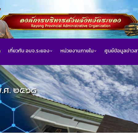
ก
เกี่ยวกับ อบจ.ระยอง
หน่วยงานภายใน
ศูนย์ข้อมูลข่าว
พ.ศ. ๒๕๖๘