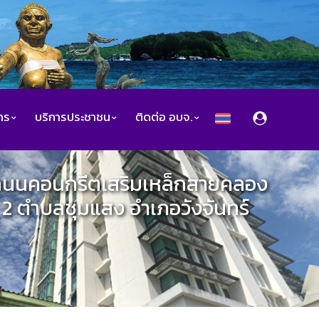
สาร
บริการประชาชน
ติดต่อ อบจ.
งถนนคอนกรีตเสริมเหล็กสายคลอง
ี่ 2 ตำบลชุมแสง อำเภอวังจันทร์