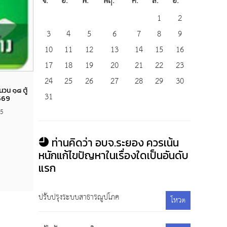
จ.
อ.
พ.
พฤ.
ศ.
ส.
อ.
1
2
3
4
5
6
7
8
9
10
11
12
13
14
15
16
17
18
19
20
21
22
23
24
25
26
27
28
29
30
Views
นวน ๑๘ ตู้
ประกาศผู้ชนะการเสนอราคาจ้างเหมาจัดทำ
ประกา
31
569
หนังสือ "สารพัดวิธี รับมือไข้มาลาเรีย" จำนวน
๕,๐๐๐ เล่ม
คอนกร
5
ตำบลชาก
20 พฤษภาคม 2569
333
ตำบล
ท่านคิดว่า อบจ.ระยอง ควรเน้น
หนักแก้ไขปัญหาในเรื่องใดเป็นอันดับ
แรก
ปรับปรุงระบบสาธารณูปโภค
โหวต