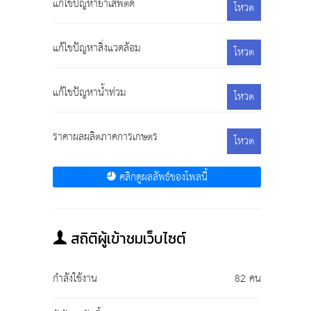
แก้ไขปัญหายาเสพติด
โหวต
แก้ไขปัญหาสิ่งแวดล้อม
โหวต
แก้ไขปัญหาน้ำท่วม
โหวต
ราคาผลผลิตภาคการเกษตร
โหวต
คลิกดูผลลัพธ์ของโพลนี้
สถิติผู้เข้าชมเว็บไซต์
กำลังใช้งาน
82 คน