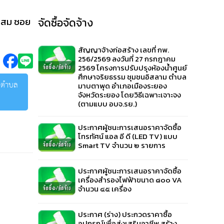
โสม ซอย
จัดซื้อจัดจ้าง
สัญญาจ้างก่อสร้าง เลขที่ กพ.
256/2569 ลงวันที่ 27 กรกฎาคม
2569 โครงการปรับปรุงห้องน้ำศูนย์
ศึกษาจริยธรรม ชุมชนอิสลาม ตำบล
5 ตำบล
มาบตาพุด อำเภอเมืองระยอง
จังหวัดระยอง โดยวิธีเฉพาะเจาะจง
(ตามแบบ อบจ.รย.)
ประกาศผู้ชนะการเสนอราคาจัดซื้อ
โทรทัศน์ แอล อี ดี (LED TV) แบบ
Smart TV จำนวน ๒ รายการ
ประกาศผู้ชนะการเสนอราคาจัดซื้อ
เครื่องสำรองไฟฟ้าขนาด ๘๐๐ VA
จำนวน ๔๕ เครื่อง
ประกาศ (ร่าง) ประกวดราคาซื้อ
อุปกรณ์เพื่อส่งเสริมอาชีพ สร้าง