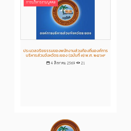
การบริหารงานบุคคล
การ
ประมวลจริยธรรมของพนักงานส่วนท้องถิ่นองค์การ
การดำ
บริหารส่วนจังหวัดระยอง (ฉบับที่ ๓) พ.ศ. ๒๕๖๙
4 สิงหาคม 2569
21