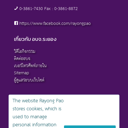
0-3861-7430 Fax : 0-3861-8872
https://www.facebook.com/rayongpao
เกี่ยวกับ อบจ.ระยอง
วิดีโอกิจกรรม
ติดต่ออบจ.
เบอร์โทรศัพท์ภายใน
Sitemap
ผู้ดูแลระบบเว็บไซต์
The website Rayong Pao
stores cookies, which is
สงวนลิขสิทธิ์ © 2568 , องค์การบริหารส่วนจังหวัดระยอง
used to manage
นโยบายการคุ้มครองข้อมูลส่วนบุคคล
personal information
นโยบายการรักษาความมั่นคงปลอดภัยเว็บไซต์