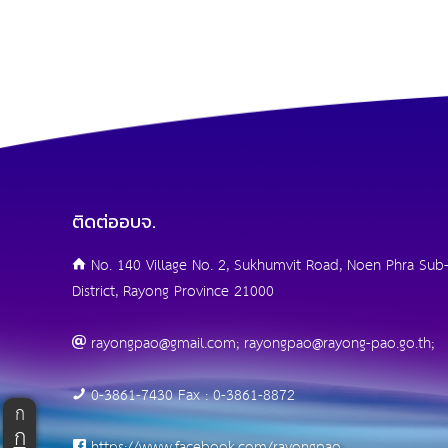
ติดต่ออบจ.
No. 140 Village No. 2, Sukhumvit Road, Noen Phra Sub-
District, Rayong Province 21000
rayongpao@gmail.com; rayongpao@rayong-pao.go.th;
0-3861-7430 Fax : 0-3861-8872
ก
ก
https://www.facebook.com/rayongpao