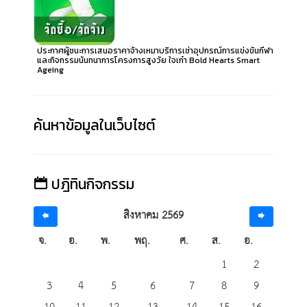
ประกาศผู้ชนะการเสนอราคาจ้างเหมาบริการเช่าอุปกรณ์การแข่งขันกีฬา
และกิจกรรมนันทนาการโครงการสูงวัย ใจเก๋า Bold Hearts Smart
Ageing
ค้นหาข้อมูลในเว็บไซต์
ปฎิทินกิจกรรม
สิงหาคม 2569
จ.
อ.
พ.
พฤ.
ศ.
ส.
อ.
1
2
3
4
5
6
7
8
9