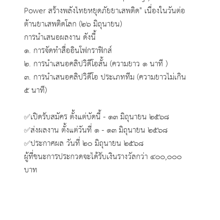
Power สร้างพลังไทยหยุดภัยยาเสพติด" เนื่องในวันต่อ
ต้านยาเสพติดโลก (๒๖ มิถุนายน)
การนำเสนอผลงาน ดังนี้
๑. การจัดทำสื่ออินโฟกราฟิกส์
๒. การนำเสนอคลิปวิดีโอสั้น (ความยาว ๑ นาที )
๓. การนำเสนอคลิปวิดีโอ ประเภททีม (ความยาวไม่เกิน
๕ นาที)
✅เปิดรับสมัคร ตั้งแต่บัดนี้ - ๑๓ มิถุนายน ๒๕๖๘
✅ส่งผลงาน ตั้งแต่วันที่ ๑ - ๑๓ มิถุนายน ๒๕๖๘
✅ประกาศผล วันที่ ๒๐ มิถุนายน ๒๕๖๘
ผู้ที่ชนะการประกวดจะได้รับเงินรางวัลกว่า ๔๐๐,๐๐๐
บาท