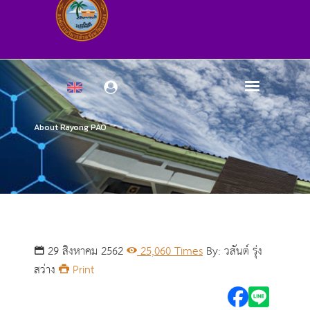
About Rayong PAO
29 สิงหาคม 2562
25,060 Times
By: วสันต์ รุ่ง
สว่าง
Print