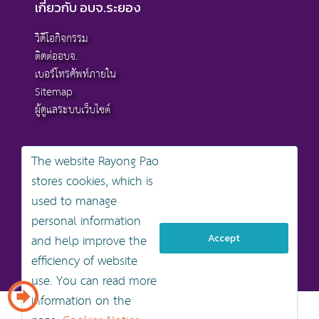
เกี่ยวกับ อบจ.ระยอง
วิดีโอกิจกรรม
ติดต่ออบจ.
เบอร์โทรศัพท์ภายใน
Sitemap
ผู้ดูแลระบบเว็บไซต์
The website Rayong Pao
stores cookies, which is
สงวนลิขสิทธิ์ © 2568 , องค์การบริหารส่วนจังหวัดระยอง
used to manage
นโยบายการคุ้มครองข้อมูลส่วนบุคคล
personal information
นโยบายการรักษาความมั่นคงปลอดภัยเว็บไซต์
นโยบายเว็บไซต์ขององค์การบริหารส่วนจังหวัดระยอง
and help improve the
Accept
efficiency of website
ออกแบบเว็บไซต์โดย khontamweb
use. You can read more
information on the