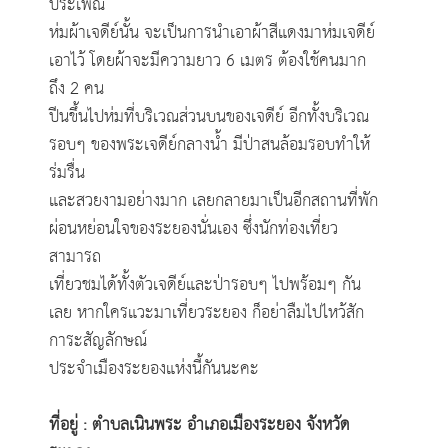
ประเพณี
ห่มผ้าเจดีย์นั้น จะเป็นการนำเอาผ้าสีแดงมาห่มเจดีย์
เอาไว้ โดยผ้า
จะมีความยาว 6 เมตร ต้องใช้คนมาก
ถึง 2 คน
ปีนขึ้นไปห่มที่บริเวณส่วนบนของเจดีย์
อีกทั้งบริเวณ
รอบๆ ของพระเจดีย์กลางน้ำ มีป่าสนล้อมรอบทำให้
ร่มรื่น
และสวยงามอย่างมาก เลยกลายมาเป็นอีกสถานที่พัก
ผ่อนหย่อนใจของระยอง
นั่นเอง ซึ่งนักท่องเที่ยว
สามารถ
เที่ยวชมได้ทั้งตัวเจดีย์และป่ารอบๆ ไปพร้อมๆ กัน
เลย หากใครแวะมาเที่ยวระยอง ก็อย่าลืมไปไหว้สัก
การะสัญลักษณ์
ประจำเมืองระยอง
แห่งนี้กันนะคะ
ที่อยู่ : ตำบลเนินพระ อำเภอเมืองระยอง จังหวัด