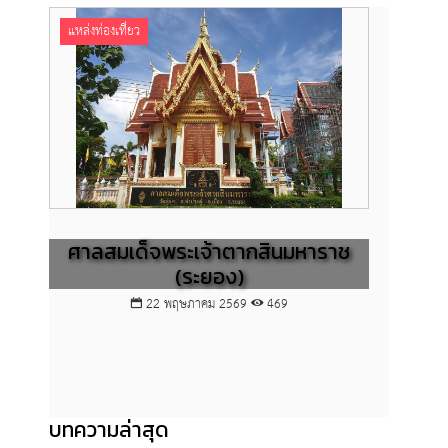
แหล่งท่องเที่ยว
แหล่งท
ศาลสมเด็จพระเจ้าตากสินมหาราช
(ระยอง)
22 พฤษภาคม 2569
469
บทความล่าสุด