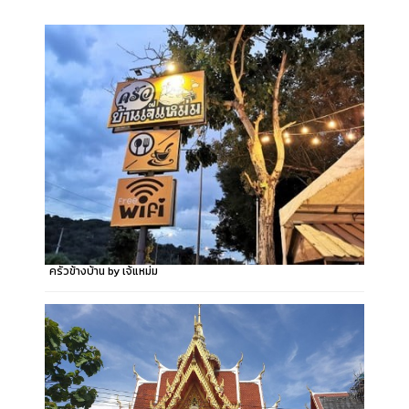
ครัวข้างบ้าน by เจ้แหม่ม